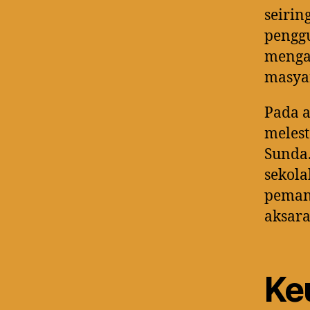
seiri
penggu
menga
masya
Pada a
meles
Sunda.
sekola
pemanf
aksara
Ke