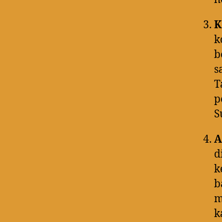
K
k
b
s
T
p
S
A
d
k
b
m
k