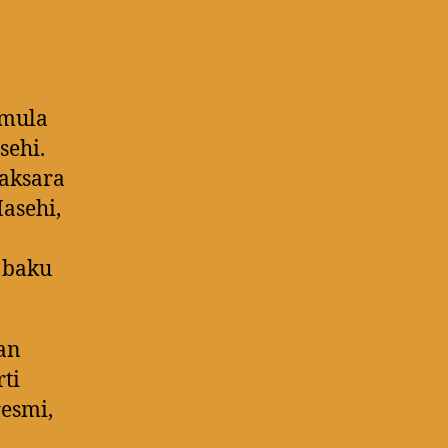
rmula
sehi.
aksara
asehi,
 baku
an
ti
resmi,