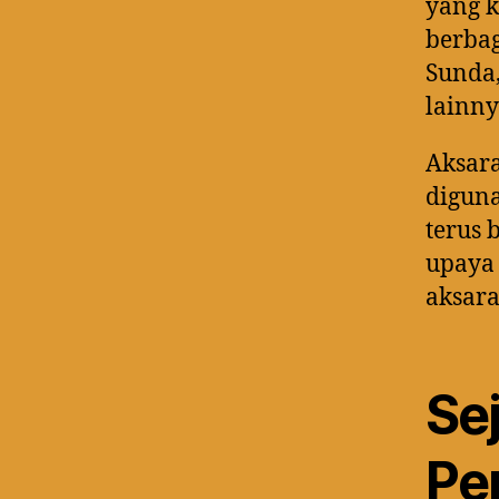
yang k
berba
Sunda,
lainny
Aksara
digun
terus 
upaya
aksara
Se
Pe