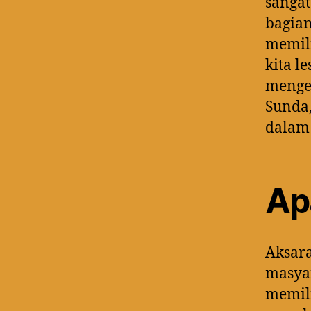
sangat
bagian
memili
kita l
mengek
Sunda,
dalam 
Ap
Aksara
masyar
memili