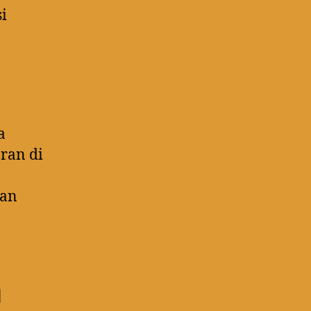
i
a
aran di
kan
a