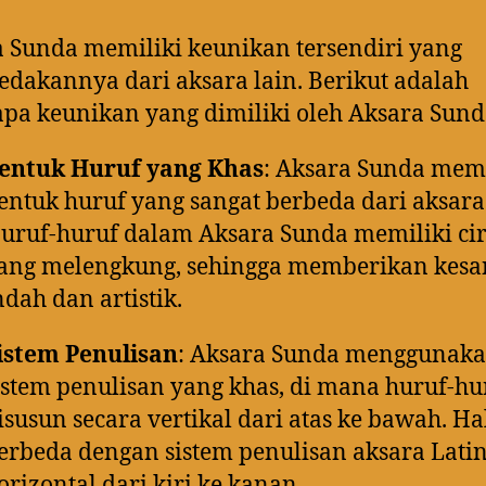
 Sunda memiliki keunikan tersendiri yang
akannya dari aksara lain. Berikut adalah
pa keunikan yang dimiliki oleh Aksara Sund
entuk Huruf yang Khas
: Aksara Sunda memi
entuk huruf yang sangat berbeda dari aksara
uruf-huruf dalam Aksara Sunda memiliki cir
ang melengkung, sehingga memberikan kesa
ndah dan artistik.
istem Penulisan
: Aksara Sunda menggunak
istem penulisan yang khas, di mana huruf-hu
isusun secara vertikal dari atas ke bawah. Hal
erbeda dengan sistem penulisan aksara Lati
orizontal dari kiri ke kanan.