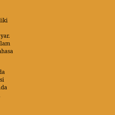
iki
yar.
alam
ahasa
da
si
nda
n