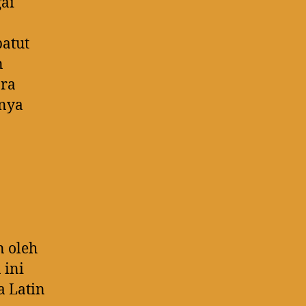
gai
patut
n
ara
nnya
n oleh
 ini
a Latin