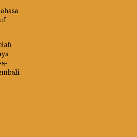
bahasa
uf
elah
nya
ya-
embali