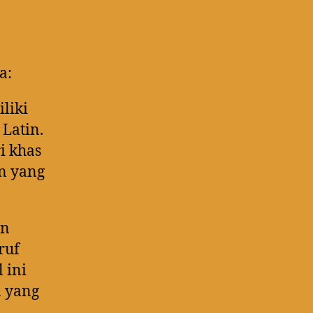
a:
liki
 Latin.
i khas
n yang
an
ruf
 ini
n yang