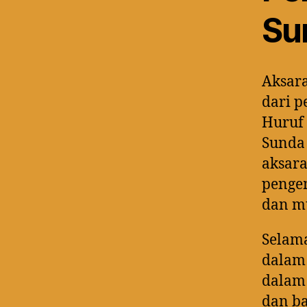
Su
Aksara
dari p
Huruf
Sunda 
aksar
penge
dan mu
Selama
dalam 
dalam 
dan b