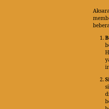
Aksara
membed
bebera
B
b
H
y
i
S
s
d
b
h